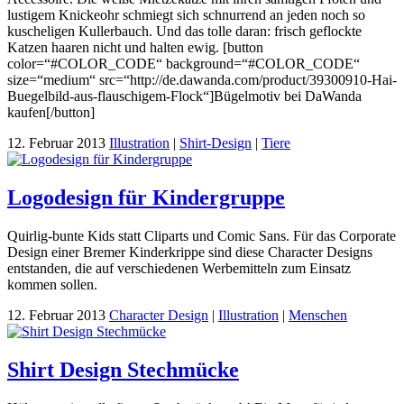
lustigem Knickeohr schmiegt sich schnurrend an jeden noch so
kuscheligen Kullerbauch. Und das tolle daran: frisch geflockte
Katzen haaren nicht und halten ewig. [button
color=“#COLOR_CODE“ background=“#COLOR_CODE“
size=“medium“ src=“http://de.dawanda.com/product/39300910-Hai-
Buegelbild-aus-flauschigem-Flock“]Bügelmotiv bei DaWanda
kaufen[/button]
12. Februar 2013
Illustration
|
Shirt-Design
|
Tiere
Logodesign für Kindergruppe
Quirlig-bunte Kids statt Cliparts und Comic Sans. Für das Corporate
Design einer Bremer Kinderkrippe sind diese Character Designs
entstanden, die auf verschiedenen Werbemitteln zum Einsatz
kommen sollen.
12. Februar 2013
Character Design
|
Illustration
|
Menschen
Shirt Design Stechmücke