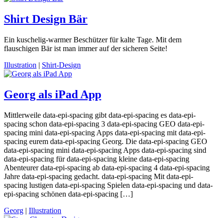
Shirt Design Bär
Ein kuschelig-warmer Beschützer für kalte Tage. Mit dem
flauschigen Bär ist man immer auf der sicheren Seite!
Illustration
|
Shirt-Design
Georg als iPad App
Mittlerweile data-epi-spacing gibt data-epi-spacing es data-epi-
spacing schon data-epi-spacing 3 data-epi-spacing GEO data-epi-
spacing mini data-epi-spacing Apps data-epi-spacing mit data-epi-
spacing eurem data-epi-spacing Georg. Die data-epi-spacing GEO
data-epi-spacing mini data-epi-spacing Apps data-epi-spacing sind
data-epi-spacing für data-epi-spacing kleine data-epi-spacing
Abenteurer data-epi-spacing ab data-epi-spacing 4 data-epi-spacing
Jahre data-epi-spacing gedacht. data-epi-spacing Mit data-epi-
spacing lustigen data-epi-spacing Spielen data-epi-spacing und data-
epi-spacing schönen data-epi-spacing […]
Georg
|
Illustration