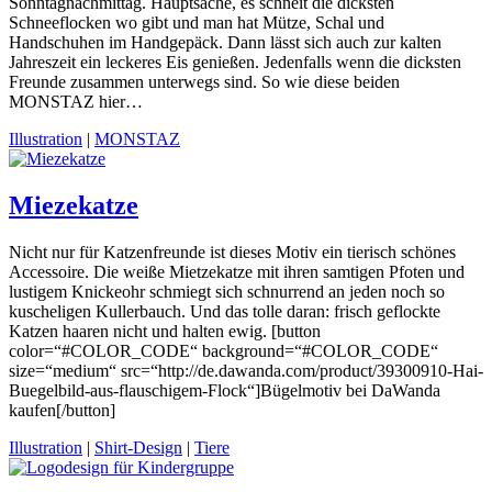
Sonntagnachmittag. Hauptsache, es schneit die dicksten
Schneeflocken wo gibt und man hat Mütze, Schal und
Handschuhen im Handgepäck. Dann lässt sich auch zur kalten
Jahreszeit ein leckeres Eis genießen. Jedenfalls wenn die dicksten
Freunde zusammen unterwegs sind. So wie diese beiden
MONSTAZ hier…
Illustration
|
MONSTAZ
Miezekatze
Nicht nur für Katzenfreunde ist dieses Motiv ein tierisch schönes
Accessoire. Die weiße Mietzekatze mit ihren samtigen Pfoten und
lustigem Knickeohr schmiegt sich schnurrend an jeden noch so
kuscheligen Kullerbauch. Und das tolle daran: frisch geflockte
Katzen haaren nicht und halten ewig. [button
color=“#COLOR_CODE“ background=“#COLOR_CODE“
size=“medium“ src=“http://de.dawanda.com/product/39300910-Hai-
Buegelbild-aus-flauschigem-Flock“]Bügelmotiv bei DaWanda
kaufen[/button]
Illustration
|
Shirt-Design
|
Tiere