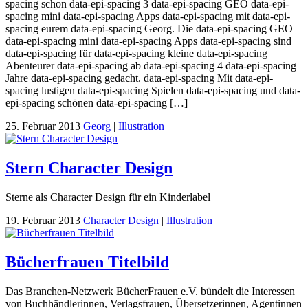
spacing schon data-epi-spacing 3 data-epi-spacing GEO data-epi-
spacing mini data-epi-spacing Apps data-epi-spacing mit data-epi-
spacing eurem data-epi-spacing Georg. Die data-epi-spacing GEO
data-epi-spacing mini data-epi-spacing Apps data-epi-spacing sind
data-epi-spacing für data-epi-spacing kleine data-epi-spacing
Abenteurer data-epi-spacing ab data-epi-spacing 4 data-epi-spacing
Jahre data-epi-spacing gedacht. data-epi-spacing Mit data-epi-
spacing lustigen data-epi-spacing Spielen data-epi-spacing und data-
epi-spacing schönen data-epi-spacing […]
25. Februar 2013
Georg
|
Illustration
Stern Character Design
Sterne als Character Design für ein Kinderlabel
19. Februar 2013
Character Design
|
Illustration
Bücherfrauen Titelbild
Das Branchen-Netzwerk BücherFrauen e.V. bündelt die Interessen
von Buchhändlerinnen, Verlagsfrauen, Übersetzerinnen, Agentinnen