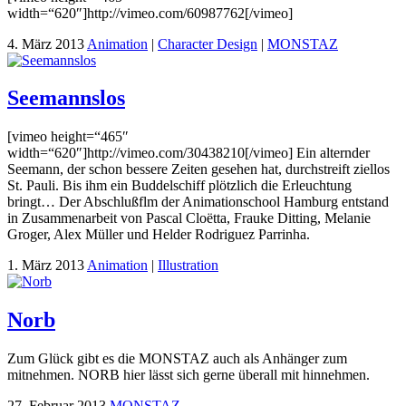
width=“620″]http://vimeo.com/60987762[/vimeo]
4. März 2013
Animation
|
Character Design
|
MONSTAZ
Seemannslos
[vimeo height=“465″
width=“620″]http://vimeo.com/30438210[/vimeo] Ein alternder
Seemann, der schon bessere Zeiten gesehen hat, durchstreift ziellos
St. Pauli. Bis ihm ein Buddelschiff plötzlich die Erleuchtung
bringt… Der Abschlußflm der Animationschool Hamburg entstand
in Zusammenarbeit von Pascal Cloëtta, Frauke Ditting, Melanie
Groger, Alex Müller und Helder Rodriguez Parrinha.
1. März 2013
Animation
|
Illustration
Norb
Zum Glück gibt es die MONSTAZ auch als Anhänger zum
mitnehmen. NORB hier lässt sich gerne überall mit hinnehmen.
27. Februar 2013
MONSTAZ