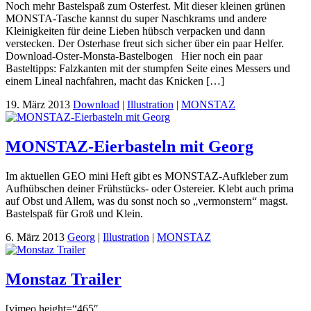
Noch mehr Bastelspaß zum Osterfest. Mit dieser kleinen grünen
MONSTA-Tasche kannst du super Naschkrams und andere
Kleinigkeiten für deine Lieben hübsch verpacken und dann
verstecken. Der Osterhase freut sich sicher über ein paar Helfer.
Download-Oster-Monsta-Bastelbogen Hier noch ein paar
Basteltipps: Falzkanten mit der stumpfen Seite eines Messers und
einem Lineal nachfahren, macht das Knicken […]
19. März 2013
Download
|
Illustration
|
MONSTAZ
MONSTAZ-Eierbasteln mit Georg
Im aktuellen GEO mini Heft gibt es MONSTAZ-Aufkleber zum
Aufhübschen deiner Frühstücks- oder Ostereier. Klebt auch prima
auf Obst und Allem, was du sonst noch so „vermonstern“ magst.
Bastelspaß für Groß und Klein.
6. März 2013
Georg
|
Illustration
|
MONSTAZ
Monstaz Trailer
[vimeo height=“465″