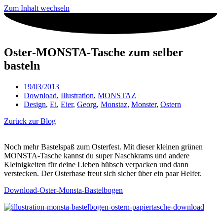
Zum Inhalt wechseln
Oster-MONSTA-Tasche zum selber
basteln
19/03/2013
Download
,
Illustration
,
MONSTAZ
Design
,
Ei
,
Eier
,
Georg
,
Monstaz
,
Monster
,
Ostern
Zurück zur Blog
Noch mehr Bastelspaß zum Osterfest. Mit dieser kleinen grünen
MONSTA-Tasche kannst du super Naschkrams und andere
Kleinigkeiten für deine Lieben hübsch verpacken und dann
verstecken. Der Osterhase freut sich sicher über ein paar Helfer.
Download-Oster-Monsta-Bastelbogen