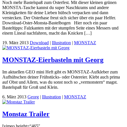
Noch mehr Bastelspaß zum Osterfest. Mit dieser kleinen grünen
MONSTA-Tasche kannst du super Naschkrams und andere
Kleinigkeiten für deine Lieben hübsch verpacken und dann
verstecken. Der Osterhase freut sich sicher über ein paar Helfer.
Download-Oster-Monsta-Bastelbogen Hier noch ein paar
Basteltipps: Falzkanten mit der stumpfen Seite eines Messers und
einem Lineal nachfahren, macht das Knicken […]
19. März 2013
Download
|
Illustration
|
MONSTAZ
MONSTAZ-Eierbasteln mit Georg
Im aktuellen GEO mini Heft gibt es MONSTAZ-Aufkleber zum
Aufhübschen deiner Frühstücks- oder Ostereier. Klebt auch prima
auf Obst und Allem, was du sonst noch so „vermonstern“ magst.
Bastelspaß für Groß und Klein.
6. März 2013
Georg
|
Illustration
|
MONSTAZ
Monstaz Trailer
[vimeo height=“465″