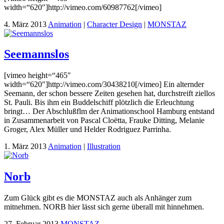
width=“620″]http://vimeo.com/60987762[/vimeo]
4. März 2013
Animation
|
Character Design
|
MONSTAZ
Seemannslos
[vimeo height=“465″
width=“620″]http://vimeo.com/30438210[/vimeo] Ein alternder
Seemann, der schon bessere Zeiten gesehen hat, durchstreift ziellos
St. Pauli. Bis ihm ein Buddelschiff plötzlich die Erleuchtung
bringt… Der Abschlußflm der Animationschool Hamburg entstand
in Zusammenarbeit von Pascal Cloëtta, Frauke Ditting, Melanie
Groger, Alex Müller und Helder Rodriguez Parrinha.
1. März 2013
Animation
|
Illustration
Norb
Zum Glück gibt es die MONSTAZ auch als Anhänger zum
mitnehmen. NORB hier lässt sich gerne überall mit hinnehmen.
27. Februar 2013
MONSTAZ