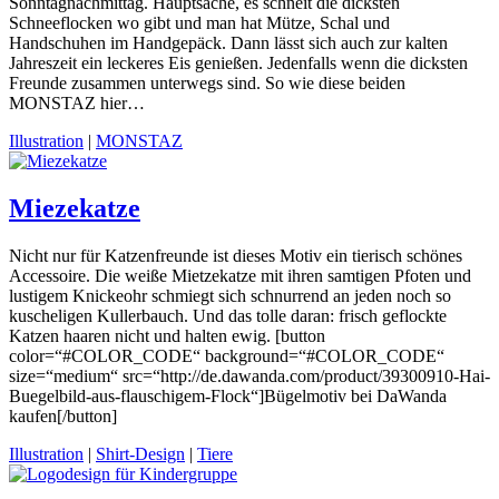
Sonntagnachmittag. Hauptsache, es schneit die dicksten
Schneeflocken wo gibt und man hat Mütze, Schal und
Handschuhen im Handgepäck. Dann lässt sich auch zur kalten
Jahreszeit ein leckeres Eis genießen. Jedenfalls wenn die dicksten
Freunde zusammen unterwegs sind. So wie diese beiden
MONSTAZ hier…
Illustration
|
MONSTAZ
Miezekatze
Nicht nur für Katzenfreunde ist dieses Motiv ein tierisch schönes
Accessoire. Die weiße Mietzekatze mit ihren samtigen Pfoten und
lustigem Knickeohr schmiegt sich schnurrend an jeden noch so
kuscheligen Kullerbauch. Und das tolle daran: frisch geflockte
Katzen haaren nicht und halten ewig. [button
color=“#COLOR_CODE“ background=“#COLOR_CODE“
size=“medium“ src=“http://de.dawanda.com/product/39300910-Hai-
Buegelbild-aus-flauschigem-Flock“]Bügelmotiv bei DaWanda
kaufen[/button]
Illustration
|
Shirt-Design
|
Tiere