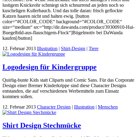
lustigem Knickeohr schmiegt sich schnurrend an jeden noch so
kuscheligen Kullerbauch. Und das tolle daran: frisch geflockte
Katzen haaren nicht und halten ewig. [button
color=“#COLOR_CODE“ background=“#COLOR_CODE“
size=“medium“ src=“http://de.dawanda.com/product/39300910-Hai-
Buegelbild-aus-flauschigem-Flock“]Bügelmotiv bei DaWanda
kaufen[/button]
12. Februar 2013
Illustration
|
Shirt-Design
|
Tiere
Logodesign für Kindergruppe
Quirlig-bunte Kids statt Cliparts und Comic Sans. Für das Corporate
Design einer Bremer Kinderkrippe sind diese Character Designs
entstanden, die auf verschiedenen Werbemitteln zum Einsatz
kommen sollen.
12. Februar 2013
Character Design
|
Illustration
|
Menschen
Shirt Design Stechmücke