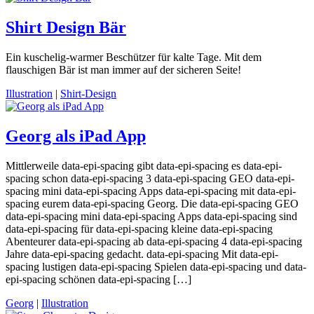
Shirt Design Bär
Ein kuschelig-warmer Beschützer für kalte Tage. Mit dem
flauschigen Bär ist man immer auf der sicheren Seite!
Illustration
|
Shirt-Design
Georg als iPad App
Mittlerweile data-epi-spacing gibt data-epi-spacing es data-epi-
spacing schon data-epi-spacing 3 data-epi-spacing GEO data-epi-
spacing mini data-epi-spacing Apps data-epi-spacing mit data-epi-
spacing eurem data-epi-spacing Georg. Die data-epi-spacing GEO
data-epi-spacing mini data-epi-spacing Apps data-epi-spacing sind
data-epi-spacing für data-epi-spacing kleine data-epi-spacing
Abenteurer data-epi-spacing ab data-epi-spacing 4 data-epi-spacing
Jahre data-epi-spacing gedacht. data-epi-spacing Mit data-epi-
spacing lustigen data-epi-spacing Spielen data-epi-spacing und data-
epi-spacing schönen data-epi-spacing […]
Georg
|
Illustration