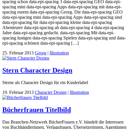
spacing schon data-epi-spacing 3 data-epi-spacing GEO data-epi-
spacing mini data-epi-spacing Apps data-epi-spacing mit data-epi-
spacing eurem data-epi-spacing Georg. Die data-epi-spacing GEO
data-epi-spacing mini data-epi-spacing Apps data-epi-spacing sind
data-epi-spacing für data-epi-spacing kleine data-epi-spacing
Abenteurer data-epi-spacing ab data-epi-spacing 4 data-epi-spacing
Jahre data-epi-spacing gedacht. data-epi-spacing Mit data-epi-
spacing lustigen data-epi-spacing Spielen data-epi-spacing und data-
epi-spacing schönen data-epi-spacing […]
25. Februar 2013
Georg
|
Illustration
Stern Character Design
Sterne als Character Design für ein Kinderlabel
19. Februar 2013
Character Design
|
Illustration
Bücherfrauen Titelbild
Das Branchen-Netzwerk BücherFrauen e.V. bündelt die Interessen
von Buchhändlerinnen, Verlagsfrauen, Übersetzerinnen, Agentinnen