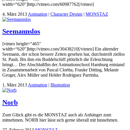
width=“620″]http://vimeo.com/60987762[/vimeo]
4. März 2013
Animation
|
Character Design
|
MONSTAZ
Seemannslos
[vimeo height=“465″
width=“620″]http://vimeo.com/30438210[/vimeo] Ein alternder
Seemann, der schon bessere Zeiten gesehen hat, durchstreift ziellos
St. Pauli. Bis ihm ein Buddelschiff plötzlich die Erleuchtung
bringt… Der Abschlußflm der Animationschool Hamburg entstand
in Zusammenarbeit von Pascal Cloëtta, Frauke Ditting, Melanie
Groger, Alex Müller und Helder Rodriguez Parrinha.
1. März 2013
Animation
|
Illustration
Norb
Zum Glück gibt es die MONSTAZ auch als Anhänger zum
mitnehmen. NORB hier lässt sich gerne überall mit hinnehmen.
27. Februar 2013
MONSTAZ