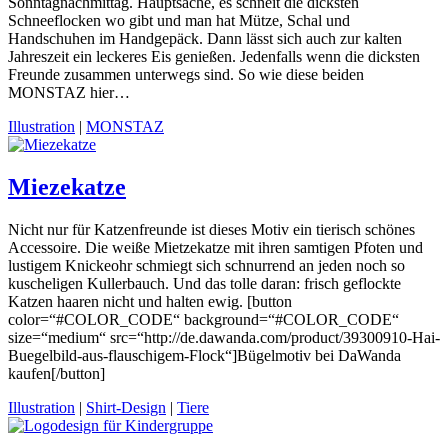
Sonntagnachmittag. Hauptsache, es schneit die dicksten
Schneeflocken wo gibt und man hat Mütze, Schal und
Handschuhen im Handgepäck. Dann lässt sich auch zur kalten
Jahreszeit ein leckeres Eis genießen. Jedenfalls wenn die dicksten
Freunde zusammen unterwegs sind. So wie diese beiden
MONSTAZ hier…
Illustration
|
MONSTAZ
Miezekatze
Nicht nur für Katzenfreunde ist dieses Motiv ein tierisch schönes
Accessoire. Die weiße Mietzekatze mit ihren samtigen Pfoten und
lustigem Knickeohr schmiegt sich schnurrend an jeden noch so
kuscheligen Kullerbauch. Und das tolle daran: frisch geflockte
Katzen haaren nicht und halten ewig. [button
color=“#COLOR_CODE“ background=“#COLOR_CODE“
size=“medium“ src=“http://de.dawanda.com/product/39300910-Hai-
Buegelbild-aus-flauschigem-Flock“]Bügelmotiv bei DaWanda
kaufen[/button]
Illustration
|
Shirt-Design
|
Tiere