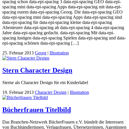
spacing schon data-epi-spacing 3 data-epi-spacing GEO data-epi-
spacing mini data-epi-spacing Apps data-epi-spacing mit data-epi-
spacing eurem data-epi-spacing Georg. Die data-epi-spacing GEO
data-epi-spacing mini data-epi-spacing Apps data-epi-spacing sind
data-epi-spacing für data-epi-spacing kleine data-epi-spacing
Abenteurer data-epi-spacing ab data-epi-spacing 4 data-epi-spacing
Jahre data-epi-spacing gedacht. data-epi-spacing Mit data-epi-
spacing lustigen data-epi-spacing Spielen data-epi-spacing und data-
epi-spacing schönen data-epi-spacing […]
25. Februar 2013
Georg
|
Illustration
Stern Character Design
Sterne als Character Design für ein Kinderlabel
19. Februar 2013
Character Design
|
Illustration
Bücherfrauen Titelbild
Das Branchen-Netzwerk BücherFrauen e.V. bündelt die Interessen
von Buchhändlerinnen, Verlagsfrauen, Übersetzerinnen, Agentinnen