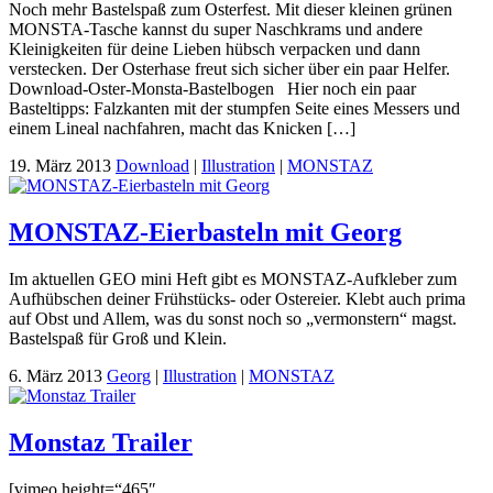
Noch mehr Bastelspaß zum Osterfest. Mit dieser kleinen grünen
MONSTA-Tasche kannst du super Naschkrams und andere
Kleinigkeiten für deine Lieben hübsch verpacken und dann
verstecken. Der Osterhase freut sich sicher über ein paar Helfer.
Download-Oster-Monsta-Bastelbogen Hier noch ein paar
Basteltipps: Falzkanten mit der stumpfen Seite eines Messers und
einem Lineal nachfahren, macht das Knicken […]
19. März 2013
Download
|
Illustration
|
MONSTAZ
MONSTAZ-Eierbasteln mit Georg
Im aktuellen GEO mini Heft gibt es MONSTAZ-Aufkleber zum
Aufhübschen deiner Frühstücks- oder Ostereier. Klebt auch prima
auf Obst und Allem, was du sonst noch so „vermonstern“ magst.
Bastelspaß für Groß und Klein.
6. März 2013
Georg
|
Illustration
|
MONSTAZ
Monstaz Trailer
[vimeo height=“465″