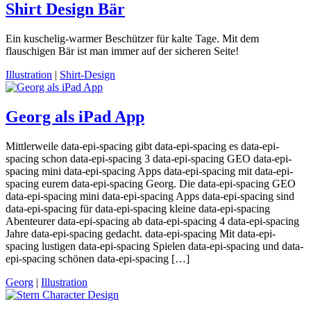
Shirt Design Bär
Ein kuschelig-warmer Beschützer für kalte Tage. Mit dem
flauschigen Bär ist man immer auf der sicheren Seite!
Illustration
|
Shirt-Design
Georg als iPad App
Mittlerweile data-epi-spacing gibt data-epi-spacing es data-epi-
spacing schon data-epi-spacing 3 data-epi-spacing GEO data-epi-
spacing mini data-epi-spacing Apps data-epi-spacing mit data-epi-
spacing eurem data-epi-spacing Georg. Die data-epi-spacing GEO
data-epi-spacing mini data-epi-spacing Apps data-epi-spacing sind
data-epi-spacing für data-epi-spacing kleine data-epi-spacing
Abenteurer data-epi-spacing ab data-epi-spacing 4 data-epi-spacing
Jahre data-epi-spacing gedacht. data-epi-spacing Mit data-epi-
spacing lustigen data-epi-spacing Spielen data-epi-spacing und data-
epi-spacing schönen data-epi-spacing […]
Georg
|
Illustration