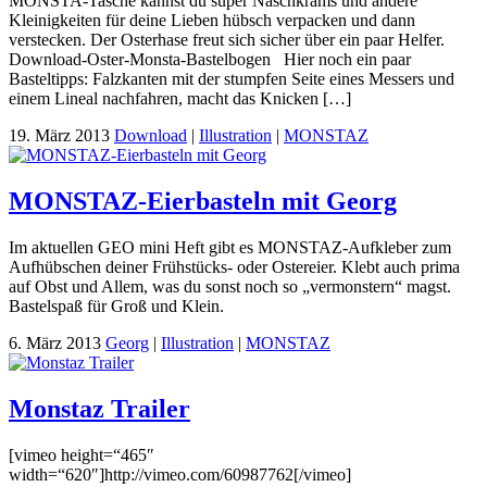
MONSTA-Tasche kannst du super Naschkrams und andere
Kleinigkeiten für deine Lieben hübsch verpacken und dann
verstecken. Der Osterhase freut sich sicher über ein paar Helfer.
Download-Oster-Monsta-Bastelbogen Hier noch ein paar
Basteltipps: Falzkanten mit der stumpfen Seite eines Messers und
einem Lineal nachfahren, macht das Knicken […]
19. März 2013
Download
|
Illustration
|
MONSTAZ
MONSTAZ-Eierbasteln mit Georg
Im aktuellen GEO mini Heft gibt es MONSTAZ-Aufkleber zum
Aufhübschen deiner Frühstücks- oder Ostereier. Klebt auch prima
auf Obst und Allem, was du sonst noch so „vermonstern“ magst.
Bastelspaß für Groß und Klein.
6. März 2013
Georg
|
Illustration
|
MONSTAZ
Monstaz Trailer
[vimeo height=“465″
width=“620″]http://vimeo.com/60987762[/vimeo]