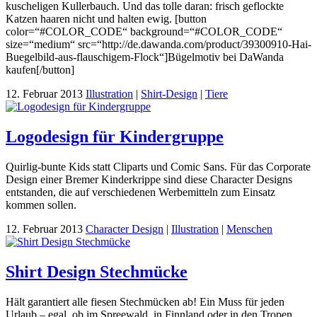
kuscheligen Kullerbauch. Und das tolle daran: frisch geflockte
Katzen haaren nicht und halten ewig. [button
color=“#COLOR_CODE“ background=“#COLOR_CODE“
size=“medium“ src=“http://de.dawanda.com/product/39300910-Hai-
Buegelbild-aus-flauschigem-Flock“]Bügelmotiv bei DaWanda
kaufen[/button]
12. Februar 2013
Illustration
|
Shirt-Design
|
Tiere
Logodesign für Kindergruppe
Quirlig-bunte Kids statt Cliparts und Comic Sans. Für das Corporate
Design einer Bremer Kinderkrippe sind diese Character Designs
entstanden, die auf verschiedenen Werbemitteln zum Einsatz
kommen sollen.
12. Februar 2013
Character Design
|
Illustration
|
Menschen
Shirt Design Stechmücke
Hält garantiert alle fiesen Stechmücken ab! Ein Muss für jeden
Urlaub – egal, ob im Spreewald, in Finnland oder in den Tropen.