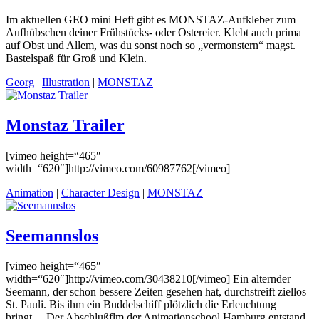
Im aktuellen GEO mini Heft gibt es MONSTAZ-Aufkleber zum
Aufhübschen deiner Frühstücks- oder Ostereier. Klebt auch prima
auf Obst und Allem, was du sonst noch so „vermonstern“ magst.
Bastelspaß für Groß und Klein.
Georg
|
Illustration
|
MONSTAZ
Monstaz Trailer
[vimeo height=“465″
width=“620″]http://vimeo.com/60987762[/vimeo]
Animation
|
Character Design
|
MONSTAZ
Seemannslos
[vimeo height=“465″
width=“620″]http://vimeo.com/30438210[/vimeo] Ein alternder
Seemann, der schon bessere Zeiten gesehen hat, durchstreift ziellos
St. Pauli. Bis ihm ein Buddelschiff plötzlich die Erleuchtung
bringt… Der Abschlußflm der Animationschool Hamburg entstand