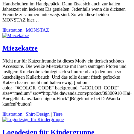
Handschuhen im Handgepäck. Dann lässt sich auch zur kalten
Jahreszeit ein leckeres Eis genießen. Jedenfalls wenn die dicksten
Freunde zusammen unterwegs sind. So wie diese beiden
MONSTAZ hier…
Illustration
|
MONSTAZ
Miezekatze
Nicht nur für Katzenfreunde ist dieses Motiv ein tierisch schönes
Accessoire. Die weiße Mietzekatze mit ihren samtigen Pfoten und
lustigem Knickeohr schmiegt sich schnurrend an jeden noch so
kuscheligen Kullerbauch. Und das tolle daran: frisch geflockte
Katzen haaren nicht und halten ewig. [button
color=“#COLOR_CODE“ background=“#COLOR_CODE“
size=“medium“ src=“http://de.dawanda.com/product/39300910-Hai-
Buegelbild-aus-flauschigem-Flock“]Bügelmotiv bei DaWanda
kaufen[/button]
Illustration
|
Shirt-Design
|
Tiere
Logodesign für Kindergruppe