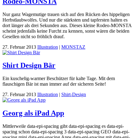
Rodeo-MONSTA
Nur ganz Wagemutige trauen sich auf den Rücken des hippeligen
Herbstlaubwolfes. Und nur die stärksten und tapfersten halten es
dort länger als drei Sekunden aus. Dieses kleine Rodeo-MONSTA
scheint jedenfalls keine Furcht zu kennen, sonst wären die beiden
Gesellen nicht so fröhlich drauf.
27. Februar 2013
Illustration
|
MONSTAZ
Shirt Design Bär
Ein kuschelig-warmer Beschützer für kalte Tage. Mit dem
flauschigen Bär ist man immer auf der sicheren Seite!
27. Februar 2013
Illustration
|
Shirt-Design
Georg als iPad App
Mittlerweile data-epi-spacing gibt data-epi-spacing es data-epi-
spacing schon data-epi-spacing 3 data-epi-spacing GEO data-epi-
spacing mini data-epi-spacing Apps data-epi-spacing mit data-epi-